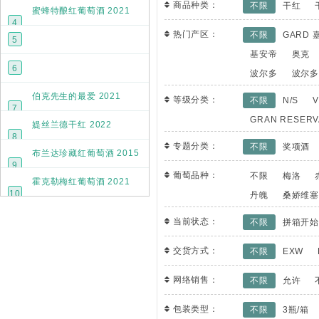
IGP Atlantique IGP
商品种类：
不限
干红
马尔贝克西拉混酿红葡萄酒 2022
蜜蜂特酿红葡萄酒 2021
2400
已拼
瓶
4
波尔多 AOC
热门产区：
不限
GARD 
5
1800
已拼
瓶
基安帝
奥克
超级波尔多
兰博城堡桶香特酿红葡萄酒 2021
6
波尔多
波尔多
BORDEAUX
SUPERIEUR AOC
波尔多 AOC
兰博城堡乐罗科尔红葡萄酒 2022
伯克先生的最爱 2021
等级分类：
不限
N/S
1800
1200
已拼
已拼
瓶
瓶
7
西斯寇特 Heathcote
GRAN RESERV
媞丝兰德干红 2022
N/S
8
1200
专题分类：
IGP-Saint-Guilhem-
不限
奖项酒
已拼
瓶
布兰达珍藏红葡萄酒 2015
le-Désert‌ 圣吉勒姆-
9
勒-德塞尔 IGP
里奥哈 DOC
葡萄品种：
不限
梅洛
霍克勒梅红葡萄酒 2021
1200
630
已拼
已拼
瓶
瓶
10
丹魄
桑娇维
卡斯蒂永波尔多丘
AOC
当前状态：
不限
拼箱开
600
已拼
瓶
交货方式：
不限
EXW
网络销售：
不限
允许
包装类型：
不限
3瓶/箱