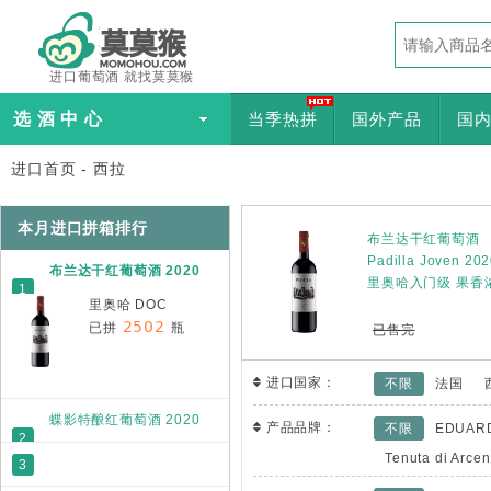
进口葡萄酒 就找莫莫猴
选 酒 中 心
当季热拼
国外产品
国
进口首页
-
西拉
本月进口拼箱排行
布兰达干红葡萄酒
Padilla Joven 20
布兰达干红葡萄酒 2020
里奥哈入门级 果香
1
里奥哈 DOC
2502
已拼
瓶
已售完
进口国家：
不限
法国
蝶影特酿红葡萄酒 2020
产品品牌：
不限
EDUARD
2
波尔多 AOC
Tenuta di Arce
3
2406
已拼
瓶