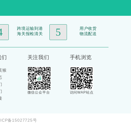
跨境运输到港
用户收货
4
5
海关报检清关
物流配送
我们
关注我们
手机浏览
莫猴
态
们
们
微信公众平台
访问WAP站点
接
P备15027725号