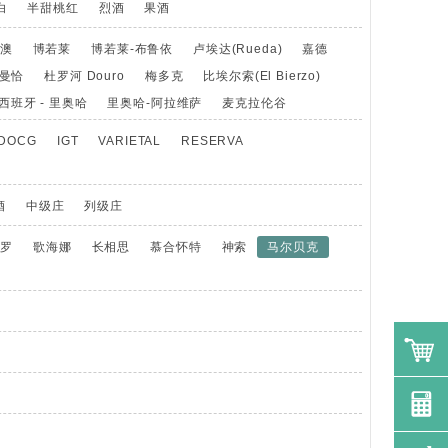
白
半甜桃红
烈酒
果酒
澳
博若莱
博若莱-布鲁依
卢埃达(Rueda)
嘉德
曼恰
杜罗河 Douro
梅多克
比埃尔索(El Bierzo)
西班牙 - 里奥哈
里奥哈-阿拉维萨
麦克拉伦谷
DOCG
IGT
VARIETAL
RESERVA
酒
中级庄
列级庄
奥罗
歌海娜
长相思
慕合怀特
神索
马尔贝克
购物车