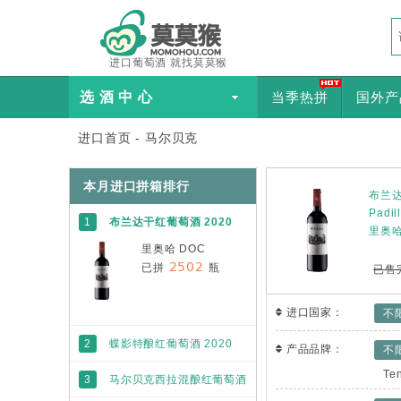
进口葡萄酒 就找莫莫猴
选 酒 中 心
当季热拼
国外产
进口首页
-
马尔贝克
本月进口拼箱排行
布兰
Padil
1
布兰达干红葡萄酒 2020
里奥哈
里奥哈 DOC
2502
已拼
瓶
已售
进口国家：
不
2
蝶影特酿红葡萄酒 2020
产品品牌：
不
波尔多 AOC
Ten
3
马尔贝克西拉混酿红葡萄酒
2406
已拼
瓶