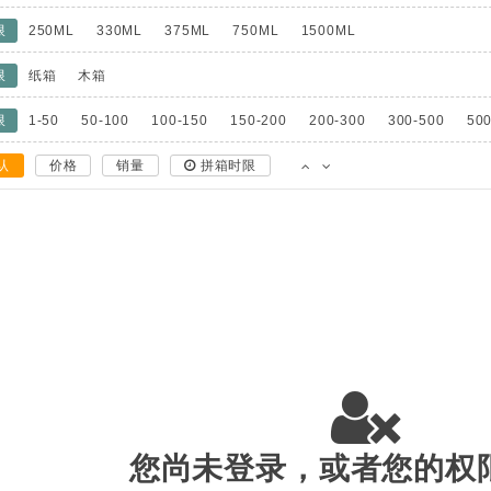
限
250ML
330ML
375ML
750ML
1500ML
限
纸箱
木箱
限
1-50
50-100
100-150
150-200
200-300
300-500
500
认
价格
销量
拼箱时限
您尚未登录，或者您的权