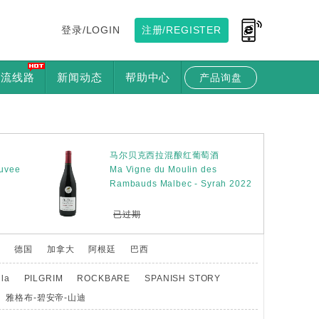
登录/LOGIN
注册/REGISTER
物流线路
新闻动态
帮助中心
产品询盘
马尔贝克西拉混酿红葡萄酒
uvee
Ma Vigne du Moulin des
Rambauds Malbec - Syrah 2022
已过期
利
德国
加拿大
阿根廷
巴西
lla
PILGRIM
ROCKBARE
SPANISH STORY
雅格布-碧安帝-山迪