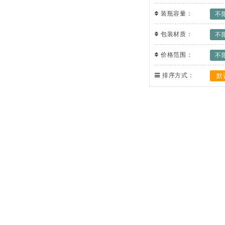
装瓶容量：
不
包装材质：
不
价格范围：
不
排序方式：
默