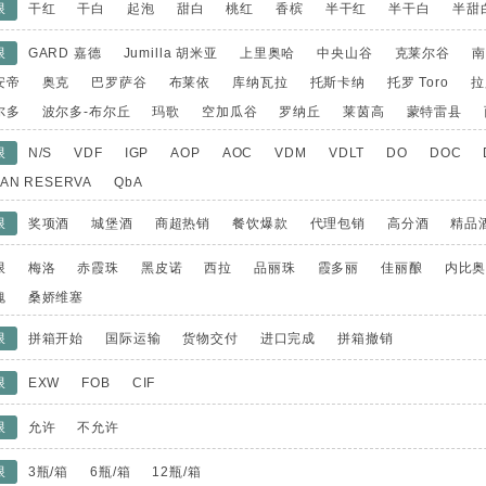
限
干红
干白
起泡
甜白
桃红
香槟
半干红
半干白
半甜
限
GARD 嘉德
Jumilla 胡米亚
上里奥哈
中央山谷
克莱尔谷
南
安帝
奥克
巴罗萨谷
布莱依
库纳瓦拉
托斯卡纳
托罗 Toro
拉
尔多
波尔多-布尔丘
玛歌
空加瓜谷
罗纳丘
莱茵高
蒙特雷县
限
N/S
VDF
IGP
AOP
AOC
VDM
VDLT
DO
DOC
AN RESERVA
QbA
限
奖项酒
城堡酒
商超热销
餐饮爆款
代理包销
高分酒
精品
限
梅洛
赤霞珠
黑皮诺
西拉
品丽珠
霞多丽
佳丽酿
内比
魄
桑娇维塞
限
拼箱开始
国际运输
货物交付
进口完成
拼箱撤销
限
EXW
FOB
CIF
限
允许
不允许
限
3瓶/箱
6瓶/箱
12瓶/箱