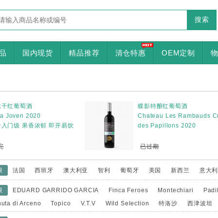
搜索
品
国内现货
精品推荐
清仓特惠
OEM定制
达干红葡萄酒
蝶影特酿红葡萄酒
la Joven 2020
Chateau Les Rambauds C
入门级 果香浓郁 即开易饮
des Papillons 2020
完
已过期
限
法国
西班牙
澳大利亚
智利
葡萄牙
美国
新西兰
意大
限
EDUARD GARRIDO GARCIA
Finca Feroes
Montechiari
Padi
uta di Arceno
Topico
V.T.V
Wild Selection
特洛沙
西津波坦