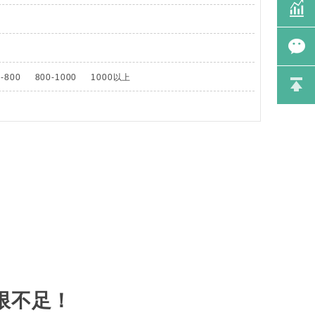
价格计
算
趋势图
-800
800-1000
1000以上
表
在线咨
询
返回顶
部
限不足！