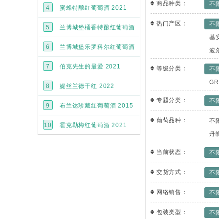
IGP Atlantique IGP
商品种类：
不
2022
4
蜜蜂特酿红葡萄酒 2021
2400
已拼
瓶
波尔多 AOC
热门产区：
不
5
兰博城堡桶香特酿红葡萄酒
1800
已拼
瓶
基
超级波尔多
2021
6
兰博城堡乐罗科尔红葡萄酒
波
BORDEAUX
SUPERIEUR AOC
波尔多 AOC
2022
7
伯克先生的最爱 2021
等级分类：
不
1800
1200
已拼
已拼
瓶
瓶
西斯寇特 Heathcote
GR
8
媞丝兰德干红 2022
N/S
1200
专题分类：
IGP-Saint-Guilhem-
不
已拼
瓶
9
布兰达珍藏红葡萄酒 2015
le-Désert‌ 圣吉勒姆-
勒-德塞尔 IGP
里奥哈 DOC
葡萄品种：
不
10
霍克勒梅红葡萄酒 2021
1200
630
已拼
已拼
瓶
瓶
丹
卡斯蒂永波尔多丘
AOC
当前状态：
不
600
已拼
瓶
交货方式：
不
网络销售：
不
包装类型：
不