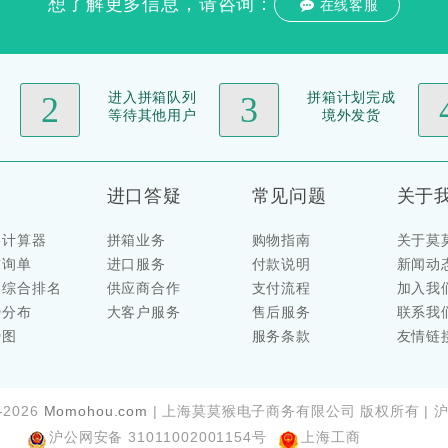
想了解更多信息，请咨询：
在线客服
进入拼箱队列
拼箱计划完成
2
3
等待其他用户
境外发货
进口答疑
常见问题
关于
格计算器
拼箱业务
购物指南
关于莫
求询单
进口服务
付款说明
新闻动
家综合排名
供应商合作
支付流程
加入我
势分布
大客户服务
售后服务
联系我
势图
服务条款
友情链
4-2026
Momohou.com
| 上海莫莫猴电子商务有限公司 版权所有 | 沪IC
沪公网安备 31011002001154号
上海工商